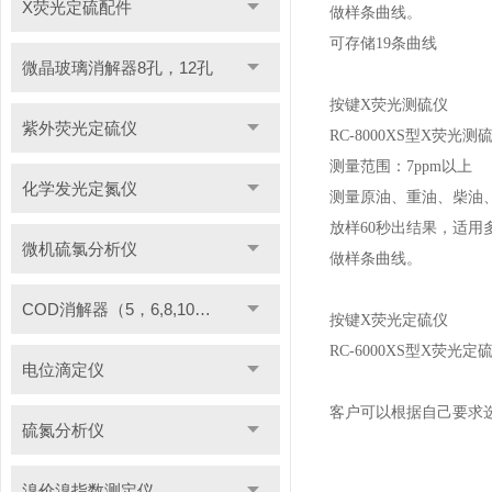
X荧光定硫配件
做样条曲线。
可存储19条曲线
微晶玻璃消解器8孔，12孔
按键X荧光测硫仪
紫外荧光定硫仪
RC-8000XS型X荧光测
测量范围：7ppm以上
化学发光定氮仪
测量原油、重油、柴油
放样60秒出结果，适用
微机硫氯分析仪
做样条曲线。
COD消解器（5，6,8,10管）
按键X荧光定硫仪
RC-6000XS型X荧
电位滴定仪
客户可以根据自己要求
硫氮分析仪
溴价溴指数测定仪