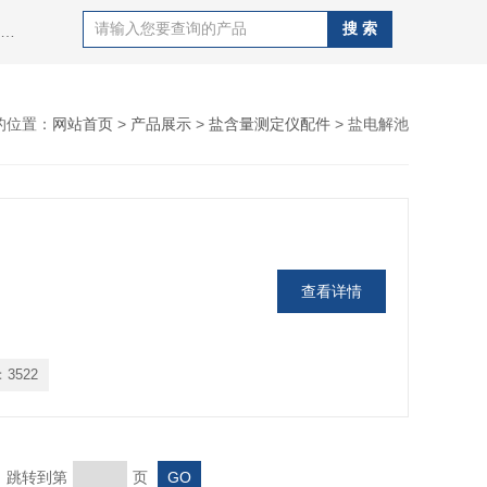
热门搜索：紫外荧光定硫仪，X荧光定硫仪，化学发光定氮仪，硫氯分析仪，电位滴定仪，标准COD消解器，酸值，碱值，碱性氮，硫醇硫测定仪，溴价溴指数测定仪，盐含量测定仪等
的位置：
网站首页
>
产品展示
>
盐含量测定仪配件
> 盐电解池
查看详情
：
3522
页 跳转到第
页