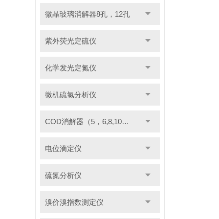
微晶玻璃消解器8孔，12孔
紫外荧光定硫仪
化学发光定氮仪
微机硫氯分析仪
COD消解器（5，6,8,10管）
电位滴定仪
硫氮分析仪
溴价溴指数测定仪