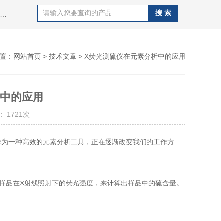
热门搜索：紫外荧光定硫仪，X荧光定硫仪，化学发光定氮仪，硫氯分析仪，电位滴定仪，标准COD消解器，酸值，碱值，碱性氮，硫醇硫测定仪，溴价溴指数测定仪，盐含量测定仪等
置：
网站首页
>
技术文章
> X荧光测硫仪在元素分析中的应用
析中的应用
 1721次
为一种高效的元素分析工具，正在逐渐改变我们的工作方
样品在X射线照射下的荧光强度，来计算出样品中的硫含量。