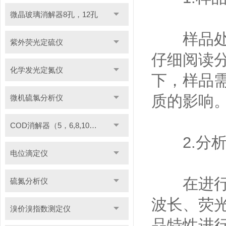
微晶玻璃消解器8孔，12孔
样品处理
紫外荧光定硫仪
仔细阅读
化学发光定氮仪
下，样品
质的影响
微机硫氯分析仪
COD消解器（5，6,8,10管）
2.分析
电位滴定仪
在进行分
硫氮分析仪
波长、荧
溴价溴指数测定仪
品特性进