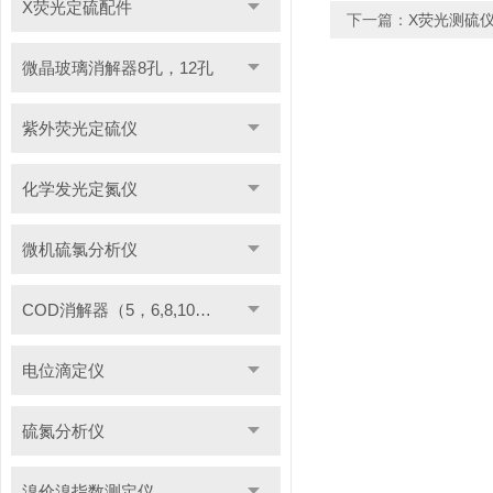
X荧光定硫配件
下一篇：
X荧光测硫
微晶玻璃消解器8孔，12孔
紫外荧光定硫仪
化学发光定氮仪
微机硫氯分析仪
COD消解器（5，6,8,10管）
电位滴定仪
硫氮分析仪
溴价溴指数测定仪