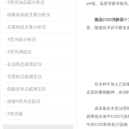
X荧光油品硫分析仪
pH值、温度等要求较
阳极炭块硫含量分析仪
微晶COD消解器
作
石墨粉硫含量分析仪
景。随着技术的不断发
X荧光硫分析仪
X荧光测硫仪
石油焦总硫测定仪
石墨粉总硫测定仪
在水样中加入已知量的
阳极炭块总硫测定仪
还原的重铬酸钾，由消
按键X荧光定硫仪
该设备在水质治理领域
X荧光硫
效降低水体中COD污
中的COD和有机污染物