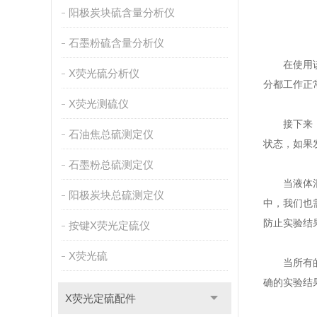
阳极炭块硫含量分析仪
石墨粉硫含量分析仪
在使用该仪
X荧光硫分析仪
分都工作正
X荧光测硫仪
接下来，我
石油焦总硫测定仪
状态，如果
石墨粉总硫测定仪
当液体混合
阳极炭块总硫测定仪
中，我们也
防止实验结
按键X荧光定硫仪
X荧光硫
当所有的液
确的实验结
X荧光定硫配件