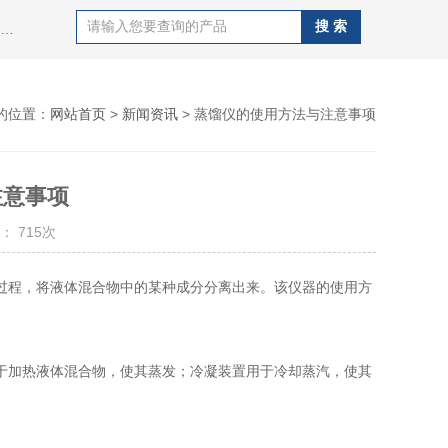
热门搜索：紫外荧光定硫仪，X荧光定硫仪，化学发光定氮仪，硫氯分析仪，电位滴定仪，标准COD消解器，酸值，碱值，碱性氮，硫醇硫测定仪，溴价溴指数测定仪，盐含量测定仪等
的位置：
网站首页
>
新闻资讯
> 蒸馏仪的使用方法与注意事项
注意事项
： 715次
程，将液体混合物中的某种成分分离出来。该仪器的使用方
于加热液体混合物，使其蒸发；冷凝装置用于冷却蒸汽，使其