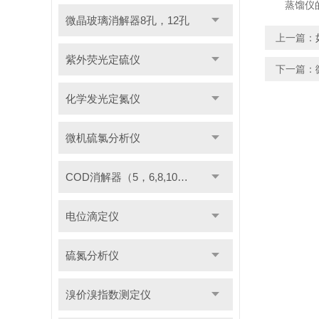
蒸馏仪的使
微晶玻璃消解器8孔，12孔
上一篇：
紫外荧光定硫仪
下一篇：
化学发光定氮仪
微机硫氯分析仪
COD消解器（5，6,8,10管）
电位滴定仪
硫氮分析仪
溴价溴指数测定仪