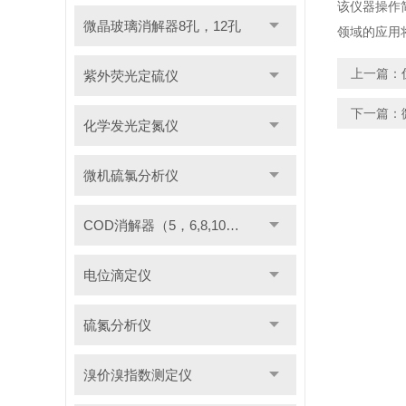
该仪器操作
微晶玻璃消解器8孔，12孔
领域的应用
上一篇：
紫外荧光定硫仪
下一篇：
化学发光定氮仪
微机硫氯分析仪
COD消解器（5，6,8,10管）
电位滴定仪
硫氮分析仪
溴价溴指数测定仪