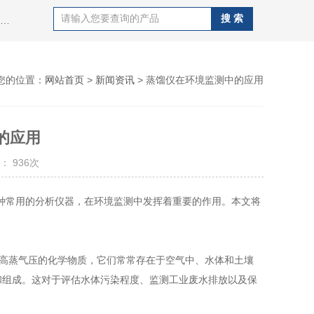
热门搜索：紫外荧光定硫仪，X荧光定硫仪，化学发光定氮仪，硫氯分析仪，电位滴定仪，标准COD消解器，酸值，碱值，碱性氮，硫醇硫测定仪，溴价溴指数测定仪，盐含量测定仪等
您的位置：
网站首页
>
新闻资讯
> 蒸馏仪在环境监测中的应用
的应用
： 936次
常用的分析仪器，在环境监测中发挥着重要的作用。本文将
有较高蒸气压的化学物质，它们常常存在于空气中、水体和土壤
和组成。这对于评估水体污染程度、监测工业废水排放以及保